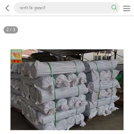
2
/
3