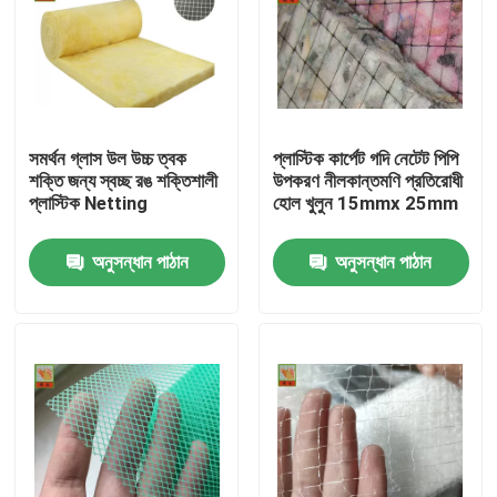
সমর্থন গ্লাস উল উচ্চ ত্বক
প্লাস্টিক কার্পেট গদি নেটেট পিপি
শক্তি জন্য স্বচ্ছ রঙ শক্তিশালী
উপকরণ নীলকান্তমণি প্রতিরোধী
প্লাস্টিক Netting
হোল খুলুন 15mmx 25mm
অনুসন্ধান পাঠান
অনুসন্ধান পাঠান
বাড়ি
আমাদের সম্পর্কে
পরিচিতি