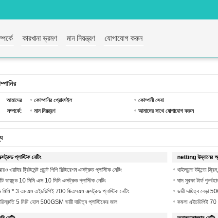
পর্কে
কারখানা ভ্রমণ
মান নিয়ন্ত্রণ
যোগাযোগ করুন
ম্পানির
আমাদের
কোম্পানির প্রোফাইল
কোম্পানী সেবা
সম্পর্কে:
মান নিয়ন্ত্রণ
আমাদের সাথে যোগাযোগ করুন
্য
ক্সট্রুড প্লাস্টিক নেটিং
netting উদ্যানের অ্
রও ওয়াটার ট্রিটমেন্ট প্ল্যান্ট পিপি ফিল্টারেশন এক্সট্রুড প্লাস্টিক নেটিং
থাইল্যান্ড উইন্ডো স্ক
ীট ডায়মন্ড 10 মিমি এক্স 10 মিমি এক্সট্রুড প্লাস্টিক নেটিং
ঘাস সুরক্ষা টার্ফ পু
 মিমি * 3 এমএম এইচডিপিই 700 জিএসএম এক্সট্রুড প্লাস্টিক নেটিং
ভারী দায়িত্ব বেড়া 
রিস্রুতি 5 মিমি হোল 500GSM ভারী দায়িত্ব প্লাস্টিকের জাল
কমলা এইচডিপিই 70 সেম