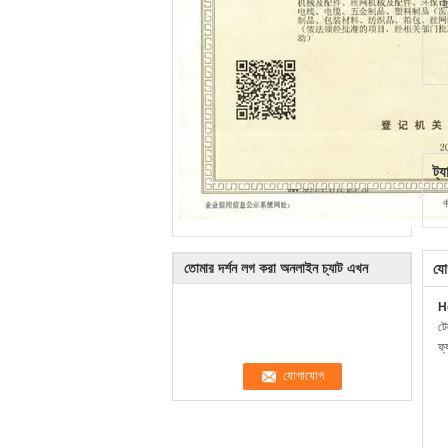
চ
ট্য
তোমার দর্শন লগ করা অনলাইন চ্যাট এখন
যো
H
ট
ফ্