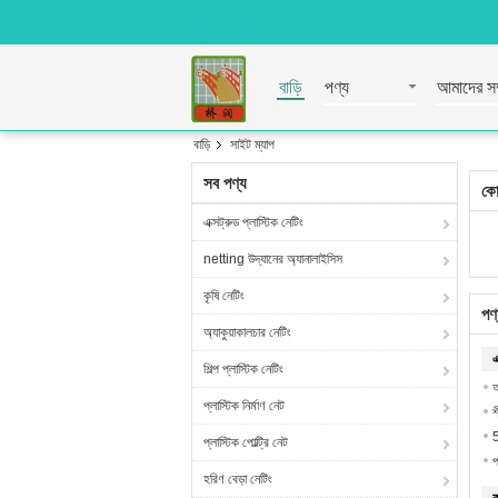
বাড়ি
পণ্য
আমাদের সম্
বাড়ি
সাইট ম্যাপ
সব পণ্য
কো
এক্সট্রুড প্লাস্টিক নেটিং
netting উদ্যানের অ্যানালাইসিস
কৃষি নেটিং
পণ
অ্যাকুয়াকালচার নেটিং
এ
শিল্প প্লাস্টিক নেটিং
আ
প্লাস্টিক নির্মাণ নেট
শ
5
প্লাস্টিক পোল্ট্রি নেট
প
হরিণ বেড়া নেটিং