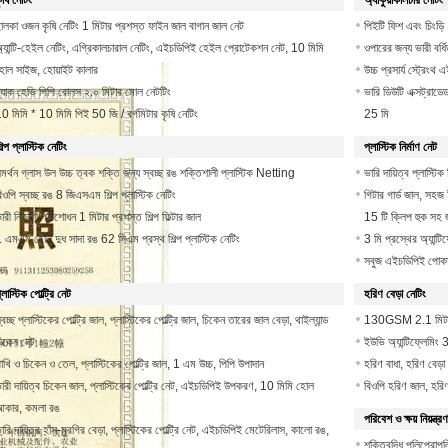
ৃষি নেটিং
অ্যাকুয়াকালচার নেটিং
ালকা ওজন কৃষি নেটিং 1 মিটার প্রশস্ত ফাইন জাল বাগান জাল নেট
পিইটি ফিশ এবং চিংড
্যান্টি-হেইল নেটিং, এগ্রিকালচারাল নেটিং, এইচডিপিই হেইল প্রোটেকশন নেট, 10 মিমি
ওপারের জন্য ভারী বর্ধ
োল সাইজ, হোয়াইট কালার
উচ্চ প্রসার্য স্ট্রেং
্ল্যাক হেভি পিপি রোলস ২.০ মিটার মোল নেটটিং
ভারি ডিউটি ​​এক্সট্র
0 মিমি * 10 মিমি পিই 50 জি / বর্গমিটার কৃষি নেটিং
25 মি
িল্প প্লাস্টিক নেটিং
প্লাস্টিক নির্মাণ নেট
মর্থন গ্লাস উল উচ্চ ত্বক শক্তি জন্য স্বচ্ছ রঙ শক্তিশালী প্লাস্টিক Netting
ভারি দায়িত্ব প্লাস
িওপি স্বচ্ছ রঙ 8 জিএসএম শিল্প প্লাস্টিক নেটিং
গিটার গার্ড জাল, সহজ
ারী নিকাশী পরিশোধন 1 মিটার প্রশস্ত শিল্প ফিল্টার জাল
15 টি ক্লিপ হুক সহ জ
 এমএম হোল দুধ সাদা রঙ 62 সিএম প্রস্থ শিল্প প্লাস্টিক নেটিং
3 মি প্রস্থের অ্যান
সবুজ এইচডিপিই পোকা 
্লাস্টিক পোল্ট্রি নেট
হরিণ বেড়া নেটিং
্বচ্ছ প্লাস্টিকের পোল্ট্রি জাল, প্লাস্টিকের পোল্ট্রি জাল, চিকেন তারের জাল বেড়া, থাইল্যান্ড
130GSM 2.1 মিটার ব
িকেন নেট
ইউভি অ্যান্টিফ্লেমিং 
াখি ও চিকেন ও তেল, প্লাস্টিকের পোল্ট্রি জাল, 1 এম উচ্চ, পিপি উপাদান
হরিণ বাধা, হরিণ বেড়া
ারী দায়িত্ব চিকেন জাল, প্লাস্টিকের পোল্ট্রি নেট, এইচডিপিই উপকরণ, 10 মিমি হোল
বিওপি হরিণ জাল, হরিণ 
কার, কমলা রঙ
পরিবেশ ও ক্ষয় নিয়ন্ত্রণ
ারি দায়িত্ব হাঁস-মুরগির বেড়া, প্লাস্টিকের পোল্ট্রি নেট, এইচডিপিই মেটেরিলাস, কালো রঙ,
শক্তিবৃদ্ধি পলিপ্রোপল