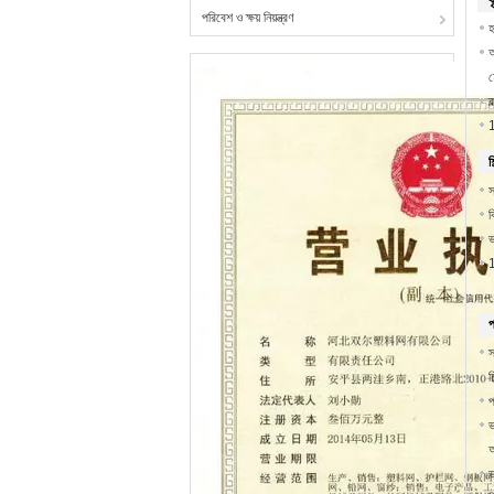
ক
পরিবেশ ও ক্ষয় নিয়ন্ত্রণ
হ
অ
হ
ব
1
শ
স
ব
ভ
1
প
স
চ
প
ভ
আ
ভ