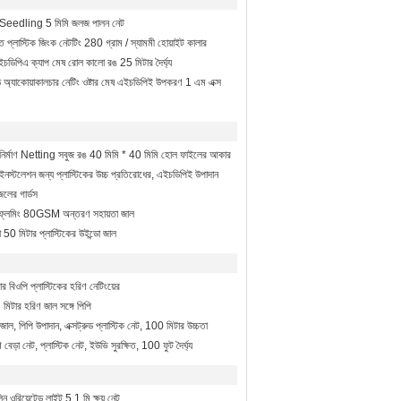
়ি Seedling 5 মিমি জলজ পালন নেট
িত প্লাস্টিক জিংক নেটটিং 280 গ্রাম / স্যামমী হোয়াইট কালার
থ এইচডিপিএ ক্যাপ মেষ রোল কালো রঙ 25 মিটার দৈর্ঘ্য
াডেড অ্যাকোয়াকালচার নেটিং ওষ্টার মেষ এইচডিপিই উপকরণ 1 এম এক্স
্টিক নির্মাণ Netting সবুজ রঙ 40 মিমি * 40 মিমি হোল ফাইলের আকার
 ইনস্টলেশন জন্য প্লাস্টিকের উচ্চ প্রতিরোধের, এইচডিপিই উপাদান
লের গার্ডস
্টিফ্লেমিং 80GSM অন্তরণ সহায়তা জাল
50 মিটার প্লাস্টিকের উইন্ডো জাল
িওপি প্লাস্টিকের হরিণ নেটিংয়ের
3 মিটার হরিণ জাল সঙ্গে পিপি
 জাল, পিপি উপাদান, এক্সট্রুড প্লাস্টিক নেট, 100 মিটার উচ্চতা
বেড়া নেট, প্লাস্টিক নেট, ইউভি সুরক্ষিত, 100 ফুট দৈর্ঘ্য
িন ওরিয়েন্টেড লাইট 5.1 মি ক্ষয় নেট