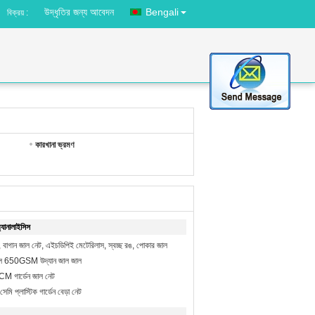
উদ্ধৃতির জন্য আবেদন
Bengali
বিক্রয় :
কারখানা ভ্রমণ
যানালাইসিস
্রিন, বাগান জাল নেট, এইচডিপিই মেটেরিলাস, স্বচ্ছ রঙ, পোকার জাল
নর্বহাল 650GSM উদ্যান জাল জাল
50CM গার্ডেন জাল নেট
ি প্লাস্টিক গার্ডেন বেড়া নেট