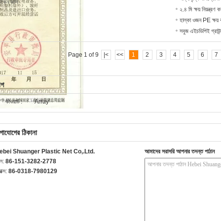
িকেন জাল
২.৪ মি ক্ষয় নিয়ন্ত্
হাল্কা ওজন PE ক্ষয় 
সবুজ এইচডিপিই গ্রাউন্
Page 1 of 9
|<
<<
1
2
3
4
5
6
7
াগ
কীওয়ার্ড :
Array
গাযোগের ঠিকানা
ebei Shuanger Plastic Net Co,.Ltd.
আমাদের সরাসরি আপনার তদন্ত পাঠান
েল:
86-151-3282-2778
যাক্স:
86-0318-7980129