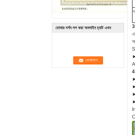
স্
3
তোমার দর্শন লগ করা অনলাইন চ্যাট এখন
এ
অ
S
►
A
4
►
►
►
►
I
C