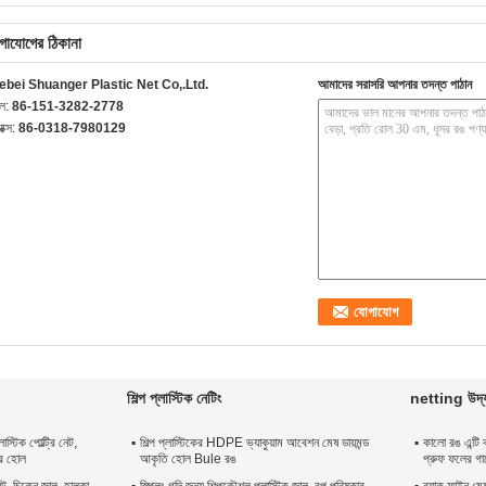
গাযোগের ঠিকানা
ebei Shuanger Plastic Net Co,.Ltd.
আমাদের সরাসরি আপনার তদন্ত পাঠান
েল:
86-151-3282-2778
যাক্স:
86-0318-7980129
শিল্প প্লাস্টিক নেটিং
netting উদ্য
াস্টিক পোল্ট্রি নেট,
শিল্প প্লাস্টিকের HDPE ভ্যাকুয়াম আবেশন মেষ ডায়মন্ড
কালো রঙ এন্টি বা
়ার হোল
আকৃতি হোল Bule রঙ
প্রুফ ফলের গাছ