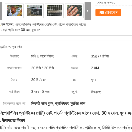
যোগানের ক্ষমতা:
যোগাযোগ
বড় ইমেজ :
পলিপ্রোপিলিন প্লাস্টিকের পোল্ট্রি নেট, গার্ডেন প্লাস্টিকের জালের
বেড়া, প্রতি রোল 30 এম, ধূসর রঙ
স্তারিত পণ্যের বর্ণনা
উপাদান:
পিপি U সাথে ইউভি）
ওজন:
35g / বর্গমিটার
গর্তের আকার:
20 মিমি * 20 মিমি
উচ্চতা:
2.0M
দৈর্ঘ্য:
30 মি / রোল
রঙ:
ধূসর
কর্ম জীবন:
3 বছর - 5 বছর
নমুনা:
বিনামূল্যে
শিকারী জাল বুনন
প্লাস্টিকের মুরগির জাল
বিশেষভাবে তুলে ধরা:
,
লিপ্রোপিলিন প্লাস্টিকের পোল্ট্রি নেট, গার্ডেন প্লাস্টিকের জালের বেড়া, 30 ম রোল, ধূসর রঙ
. উত্পাদনের বিবরণ
ল্ট্রি খাঁচা এবং প্রাণী বেড়ার জন্য পলিপ্রোপলিন প্লাস্টিক পোল্ট্রি জাল, নির্দিষ্ট উত্পাদন প্র