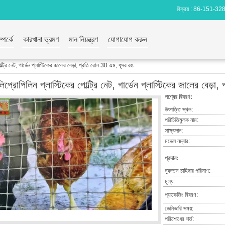
বিক্রয় :
86-151-32
পর্কে
কারখানা ভ্রমণ
মান নিয়ন্ত্রণ
যোগাযোগ করুন
ল্ট্রি নেট, গার্ডেন প্লাস্টিকের জালের বেড়া, প্রতি রোল 30 এম, ধূসর রঙ
িপ্রোপিলিন প্লাস্টিকের পোল্ট্রি নেট, গার্ডেন প্লাস্টিকের জালের বেড়
পণ্যের বিবরণ:
উৎপত্তি স্থল:
পরিচিতিমুলক নাম:
সাক্ষ্যদান:
মডেল নম্বার:
প্রদান:
ন্যূনতম চাহিদার পরিমাণ:
মূল্য:
প্যাকেজিং বিবরণ:
ডেলিভারি সময়:
পরিশোধের শর্ত: