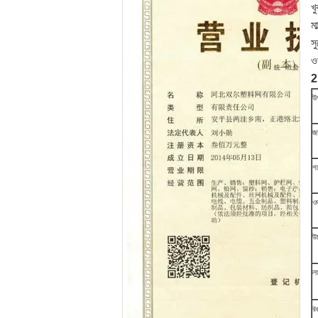
খ
ম
স
ও
2.
উ
জ
গ
ও
উচ
লম
র