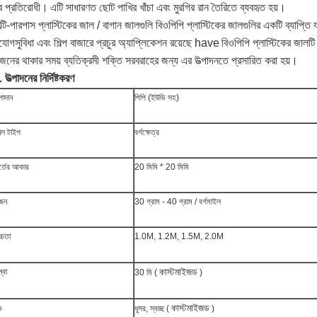
ুব প্রতিরোধী।
এটি সাধারণত ছোট পাখির খাঁচা এবং মুরগির রান তৈরিতে ব্যবহৃত হয়।
াল্টি-পারপাস প্লাস্টিকের জাল / বাগান জালগুলি বিওপিপি প্লাস্টিকের জালগুলির একটি ব্যাপ্তি 
ুযোগসুবিধা এবং শিল্প বাজারে প্রচুর অ্যাপ্লিকেশন রয়েছে have
বিওপিপি প্লাস্টিকের জালটি
জনের থাকার সময় ব্যতিক্রমী শক্তি সরবরাহের জন্য এর উত্পাদনতে প্রসারিত করা হয়।
 উত্পাদনের নির্দিষ্টকরণ
পাদান
পিপি (ইউভি সহ)
াল টাইপ
বর্গক্ষেত্র
র্তের আকার
20 মিমি * 20 মিমি
জন
30 গ্রাম - 40 গ্রাম / বর্গমাইল
্চতা
1.0M, 1.2M, 1.5M, 2.0M
কাস্টমাইজড
্বা
30 মি (
)
কাস্টমাইজড
ঙ
ধূসর, স্বচ্ছ (
)