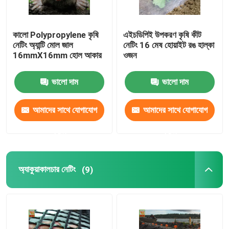
কালো Polypropylene কৃষি
এইচডিপিই উপকরণ কৃষি কীট
নেটিং অ্যান্টি মোল জাল
নেটিং 16 মেষ হোয়াইট রঙ হাল্কা
16mmX16mm হোল আকার
ওজন
ভালো দাম
ভালো দাম
আমাদের সাথে যোগাযোগ
আমাদের সাথে যোগাযোগ
করুন
করুন
অ্যাকুয়াকালচার নেটিং
(9)