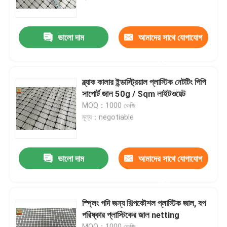
কারখানা ভ্রমণ
ভালো দাম
আমাদের সাথে যোগাযোগ
করুন
মান নিয়ন্ত্রণ
ব্ল্যাক কালার ইন্ডাস্ট্রিয়াল প্লাস্টিক নেটটিং পিপি
যোগাযোগ করুন
সাপোর্ট জাল 50g / Sqm লাইটওয়েট
MOQ：1000 কেজি
মূল্য：negotiable
উদ্ধৃতির জন্য আবেদন
এক্সট্রুড প্লাস্টিক নেটিং
ভালো দাম
আমাদের সাথে যোগাযোগ
করুন
netting উদ্যানের অ্যানালাইসিস
স্প্লিং গদি জন্য শিল্পকৌশল প্লাস্টিক জাল, বপ
পরিষ্কার প্লাস্টিকের জাল netting
কৃষি নেটিং
MOQ：1000 কেজি