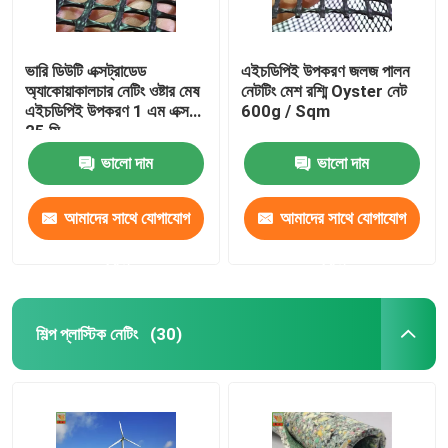
ভারি ডিউটি ​​এক্সট্রাডেড
এইচডিপিই উপকরণ জলজ পালন
অ্যাকোয়াকালচার নেটিং ওষ্টার মেষ
নেটটিং মেশ রশ্মি Oyster নেট
এইচডিপিই উপকরণ 1 এম এক্স
600g / Sqm
25 মি
ভালো দাম
ভালো দাম
আমাদের সাথে যোগাযোগ
আমাদের সাথে যোগাযোগ
করুন
করুন
শিল্প প্লাস্টিক নেটিং
(30)