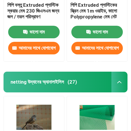
পিপি বস্তু Extruded প্লাস্টিক
পিপি Extruded প্লাস্টিকের
স্কয়ার মেষ 230 জিএসএম জন্য
স্ক্রিন মেষ 1m ওয়াইড, কালো
জল / তরল পরিস্রাবণ
Polypropylene মেষ নেট
ভালো দাম
ভালো দাম
আমাদের সাথে যোগাযোগ
আমাদের সাথে যোগাযোগ
করুন
করুন
netting উদ্যানের অ্যানালাইসিস
(27)