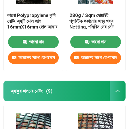
কালো Polypropylene কৃষি
280g / Sqm হোয়াইট
নেটিং অ্যান্টি মোল জাল
প্লাস্টিক শুকানোর জন্য খাদ্য
16mmX16mm হোল আকার
Netting, পলিথিন মেষ নেট
ভালো দাম
ভালো দাম
আমাদের সাথে যোগাযোগ
আমাদের সাথে যোগাযোগ
করুন
করুন
অ্যাকুয়াকালচার নেটিং
(9)