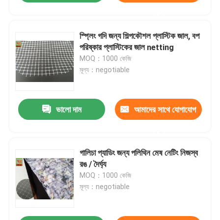
করুন
স্প্লিং গদি জন্য শিল্পকৌশল প্লাস্টিক জাল, বপ
পরিষ্কার প্লাস্টিকের জাল netting
MOQ：1000 কেজি
মূল্য：negotiable
ভালো দাম
আমাদের সাথে যোগাযোগ
করুন
গালিচা প্যাডিং জন্য পলিথিন মেষ নেটিং নিজস্ব
রঙ / দৈর্ঘ্য
MOQ：1000 কেজি
মূল্য：negotiable