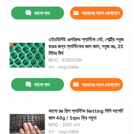
ভালো দাম
আমাদের সাথে যোগাযোগ
করুন
এইচডিপিই এক্সট্রুড প্লাস্টিক নেট, পোল্ট্রি সবুজ
রঙের জন্য প্লাস্টিকের জাল জাল, সবুজ রঙ, 25
মিটার দীর্ঘ
MOQ：8,000SQM
মূল্য：negotiable
ভালো দাম
আমাদের সাথে যোগাযোগ
বাড়ি
করুন
কালো রঙ শিল্প প্লাস্টিক Netting পিপি সাপোর্ট
পণ্য
জাল 40g / Sqm ফ্রি নমুনা
MOQ：2000 কেজি
আমাদের সম্পর্কে
মূল্য：negotiable