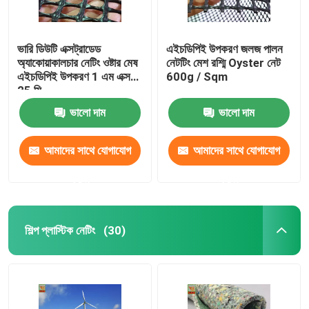
ভারি ডিউটি ​​এক্সট্রাডেড
এইচডিপিই উপকরণ জলজ পালন
অ্যাকোয়াকালচার নেটিং ওষ্টার মেষ
নেটটিং মেশ রশ্মি Oyster নেট
এইচডিপিই উপকরণ 1 এম এক্স
600g / Sqm
25 মি
ভালো দাম
ভালো দাম
আমাদের সাথে যোগাযোগ
আমাদের সাথে যোগাযোগ
করুন
করুন
শিল্প প্লাস্টিক নেটিং
(30)