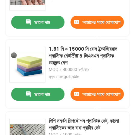
কারখানা ভ্রমণ
ভালো দাম
আমাদের সাথে যোগাযোগ
করুন
মান নিয়ন্ত্রণ
1.81 মি × 15000 মি রোল ইন্ডাস্ট্রিয়াল
যোগাযোগ করুন
প্লাস্টিক নেটਟਿੰਗ 5 জিএসএম প্লাস্টিক
ডায়মন্ড মেশ
MOQ：400000 বর্গমিটার
উদ্ধৃতির জন্য আবেদন
মূল্য：negotiable
এক্সট্রুড প্লাস্টিক নেটিং
ভালো দাম
আমাদের সাথে যোগাযোগ
করুন
netting উদ্যানের অ্যানালাইসিস
পিপি সমর্থন শিল্পকৌশল প্লাস্টিক নেট, কালো
প্লাস্টিকের জাল বাধা প্রাচীর নেট
কৃষি নেটিং
MOQ：1000 কেজি