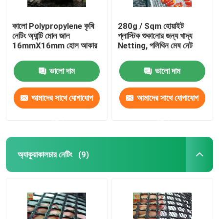
কালো Polypropylene কৃষি
280g / Sqm হোয়াইট
নেটিং অ্যান্টি মোল জাল
প্লাস্টিক শুকানোর জন্য খাদ্য
16mmX16mm হোল আকার
Netting, পলিথিন মেষ নেট
ভালো দাম
ভালো দাম
আমাদের সাথে যোগাযোগ
আমাদের সাথে যোগাযোগ
করুন
করুন
অ্যাকুয়াকালচার নেটিং
(9)