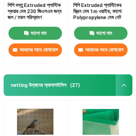
পিপি বস্তু Extruded প্লাস্টিক
পিপি Extruded প্লাস্টিকের
স্কয়ার মেষ 230 জিএসএম জন্য
স্ক্রিন মেষ 1m ওয়াইড, কালো
জল / তরল পরিস্রাবণ
Polypropylene মেষ নেট
ভালো দাম
ভালো দাম
আমাদের সাথে যোগাযোগ
আমাদের সাথে যোগাযোগ
করুন
করুন
netting উদ্যানের অ্যানালাইসিস
(27)